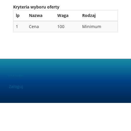
Kryteria wyboru oferty
lp
Nazwa
Waga
Rodzaj
1
Cena
100
Minimum
Kontakt
Footer
menu
Zaloguj