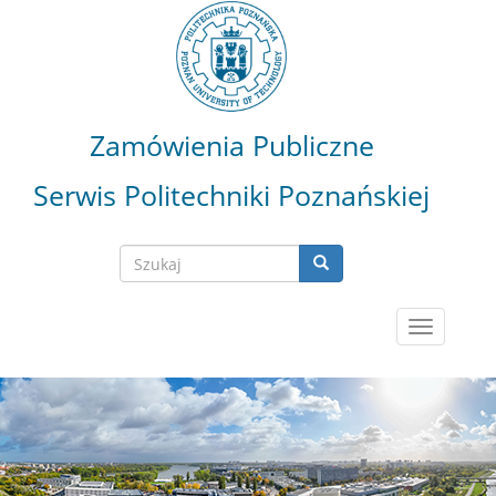
Przejdź
do
treści
Zamówienia Publiczne
Serwis Politechniki Poznańskiej
Szukaj
Szukaj
Search
Toggle
navigatio