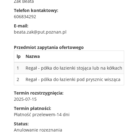
Żak Beata
Telefon kontaktowy
606834292
E-mail
beata.zak@put.poznan.pl
Przedmiot zapytania ofertowego
lp
Nazwa
Opis
1
Regał - półka do łazienki stojąca lub na kółkach
Regał
2
Regał - pólka do łazienki pod prysznic wisząca
Regał
Termin rozstrzygnięcia
2025-07-15
Termin płatności
Płatność przelewem-14 dni
Status
Anulowanie rozeznania