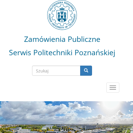
Przejdź
do
treści
Zamówienia Publiczne
Serwis Politechniki Poznańskiej
Szukaj
Szukaj
Search
Toggle
navigatio